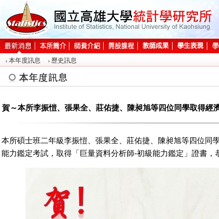
:::
本年度訊息
歷史訊息
:::
賀～本所李振愷、張果全、莊佑捷、陳昶旭等四位同學取得經濟
本所碩士班二年級李振愷、張果全、莊佑捷、陳昶旭等四位同學，於
能力鑑定考試，取得「巨量資料分析師-初級能力鑑定」
證書
，