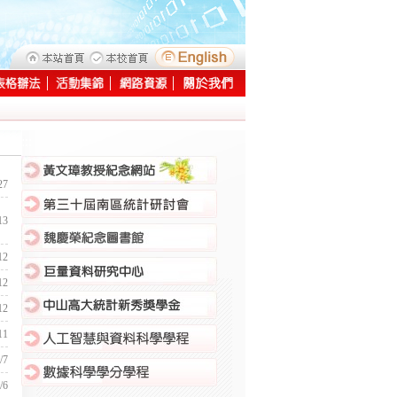
:::
27
13
12
12
12
11
/7
/6