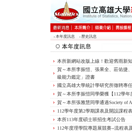
:::
本年度訊息
歷史訊息
:::
本所新網站改版上線！ 歡迎舊雨新
賀～本所李振愷、張果全、莊佑捷、
級能力鑑定」證書
國立高雄大學統計學研究所徵聘專
賀～本所李振愷同學榮獲【112學
賀～本所張雅慧同學通過Society of A
112學年度第2學期課表及開設課程
本所113年度碩士班招生考試公告
112年度理學院專題展競賽--流程