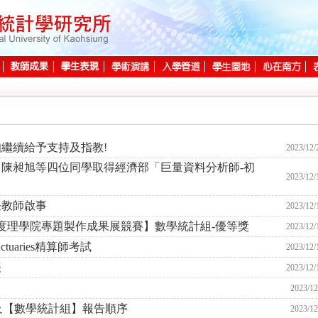
知繼續給予支持及指教!
2023/12/
陳昶旭等四位同學取得經濟部「巨量資料分析師-初
2023/12/
任教師啟事
2023/12/
年度理學院專題製作成果展競賽】數學統計組-優等獎
2023/12/
ctuaries精算師考試
2023/12/
表
2023/12/
2023/12
表及【數學統計組】報告順序
2023/12