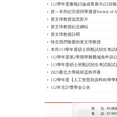
112學年度書報討論成果展示(口頭報
賀～本所紀宗原同學通過Society of A
黃文璋教授追思影片
黃文璋教授紀念網站
黃文璋教授訃聞
悼念我們敬愛的黃文璋教授
本所113學年度碩士班甄試招生考試
112學年度第2學期學雜費減免申請
113學年度碩士班甄試招生考試面試
2023臺北大學統研盃秩序冊
112學年度【人工智慧與資料科學
112年主計獎學金公告
地 址：811高
電 話：07-5919362 