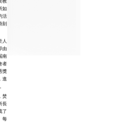
黃教
所如
的活
時刻
於人
即由
屆南
會者
秀獎
，進
。
，焚
所長
成了
。每