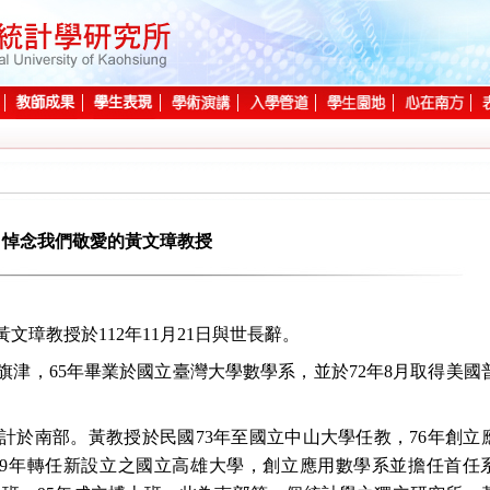
悼念我們敬愛的黃文璋教授
璋教授於112年11月21日與世長辭。
旗津，65年畢業於國立臺灣大學數學系，並於72年8月取得美國
計於南部。黃教授於民國73年至國立中山大學任教，76年創立
89年轉任新設立之國立高雄大學，創立應用數學系並擔任首任