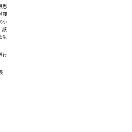
機思
得淺
家小
，談
筆生
舉行
授