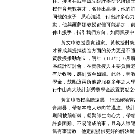
任。接著在92年成立統計學研究所碩
授作育無數英才，名師出高徒，他的
同他的孩子，悉心澆灌，付出許多心力
動，他與羅夢娜教授都儘可能參加，
伸出援手，指引我們方向，如同黑夜中
黃文璋教授是實踐家。黃教授對統
才養成與提攜後進方面的努力更是不
黃教授推動創立，明年（113年）6月將
區統計研討會，在黃教授與主要負責
有所收穫，感到賓至如歸。此外，黃
學金，鼓勵這兩所他曾服務多年之大學
行中山高大統計新秀獎學金設置要點之
黃文璋教授高瞻遠矚，行政經驗豐富，
膏繼晷，帶領本校大步向前邁進。統計
期間披荊斬棘，凝聚師生向心力，帶領
許多困難、不易達成的事，且為人謙
當有事請教，他定能提供更好的解決辦