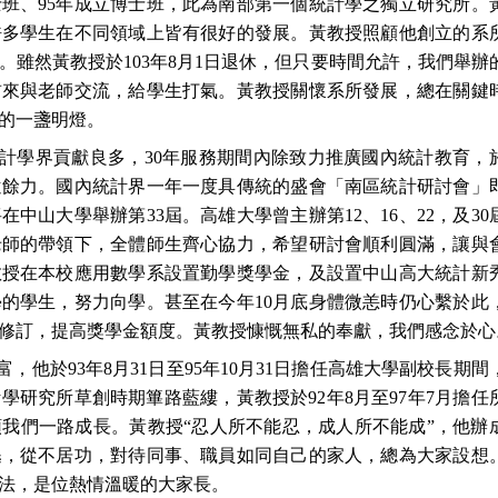
士班、95年成立博士班，此為南部第一個統計學之獨立研究所。
許多學生在不同領域上皆有很好的發展。黃教授照顧他創立的系
。雖然黃教授於103年8月1日退休，但只要時間允許，我們舉辦
前來與老師交流，給學生打氣。黃教授關懷系所發展，總在關鍵
的一盞明燈。
計學界貢獻良多，30年服務期間內除致力推廣國內統計教育，
遺餘力。國內統計界一年一度具傳統的盛會「南區統計研討會」
在中山大學舉辦第33屆。高雄大學曾主辦第12、16、22，及30
老師的帶領下，全體師生齊心協力，希望研討會順利圓滿，讓與
教授在本校應用數學系設置勤學獎學金，及設置中山高大統計新
的學生，努力向學。甚至在今年10月底身體微恙時仍心繫於此
修訂，提高獎學金額度。黃教授慷慨無私的奉獻，我們感念於心
他於93年8月31日至95年10月31日擔任高雄大學副校長期間
學研究所草創時期篳路藍縷，黃教授於92年8月至97年7月擔任
我們一路成長。黃教授“忍人所不能忍，成人所不能成”，他辦
遜，從不居功，對待同事、職員如同自己的家人，總為大家設想
法，是位熱情溫暖的大家長。