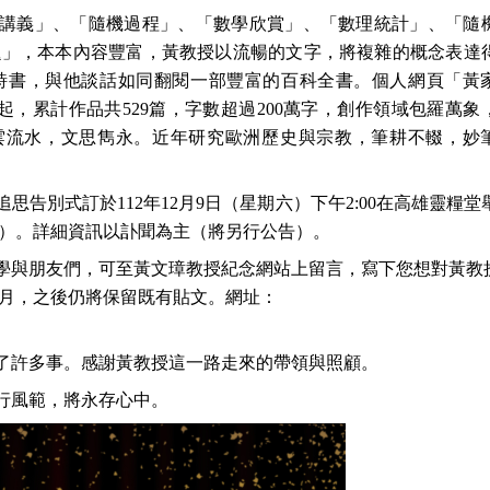
講義」、「隨機過程」、「數學欣賞」、「數理統計」、「隨
題」，本本內容豐富，黃教授以流暢的文字，將複雜的概念表達
詩書，與他談話如同翻閱一部豐富的百科全書。個人網頁「黃
日起，累計作品共529篇，字數超過200萬字，創作領域包羅萬象
行雲流水，文思雋永。近年研究歐洲歷史與宗教，筆耕不輟，妙
告別式訂於112年12月9日（星期六）下午2:00在高雄靈糧堂
廳）。詳細資訊以訃聞為主（將另行公告）。
學與朋友們，可至黃文璋教授紀念網站上留言，寫下您想對黃教
月，之後仍將保留既有貼文。網址：
了許多事。感謝黃教授這一路走來的帶領與照顧。
行風範，將永存心中。