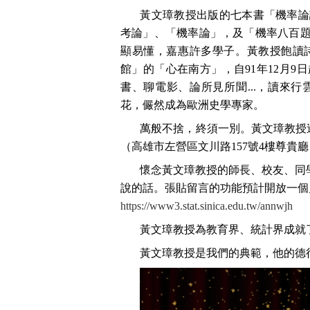
黃文璋教授出版的七本書「機率論
考論」、「機率論」，及「機率八百
顯易懂，嘉惠許多學子。黃教授飽讀
館」的「心在南方」，自91年12月9
書、聊電影、論所見所聞...，讀來
花，儼然成為歐洲史學專家。
萬般不捨，終須一別。黃文璋教授追思
（高雄市左營區文川路157號4樓尊貴
懷念黃文璋教授的師長、校友、同
說的話。張貼留言的功能預計開放一個
https://www3.stat.sinica.edu.tw/annwjh
黃文璋教授為教育界、統計界成就
黃文璋教授是我們的典範，他的德