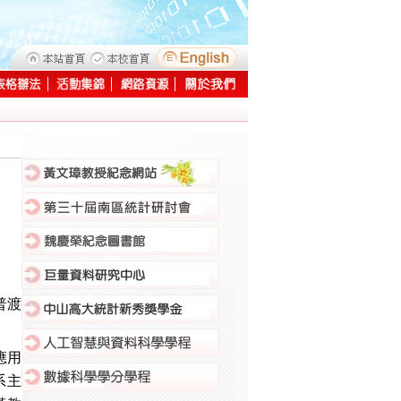
:::
普渡
應用
系主