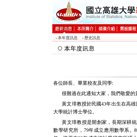
:::
本年度訊息
歷史訊息
:::
各位師長、畢業校友及同學:
很難過在此通知大家，我們敬愛的黃文
黃文璋教授於民國43年出生在高雄
大學統計博士學位。
黃文璋教授是開創家，長期深耕統
數學研究所，79年成立應用數學系。