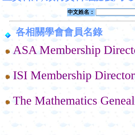
中文姓名：
各相關學會會員名錄
ASA Membership Direct
ISI Membership Directo
The Mathematics Geneal