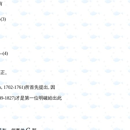
有
---(3)
--(4)
為正。
s, 1702-1761)
所首先提出, 因
49-1827)
才是第一位明確給出此