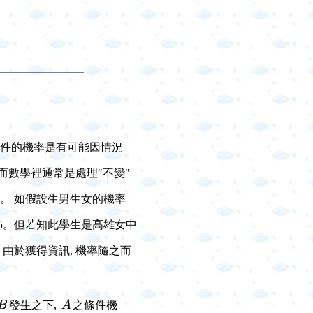
某事件的機率是有可能因情況
 而數學裡通常是處理"不變"
解。 如假設生男生女的機率
.5。但若知此學生是高雄女中
 由於獲得資訊, 機率隨之而
發生之下,
之條件機