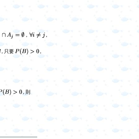
,
,
, 只要
,
, 則