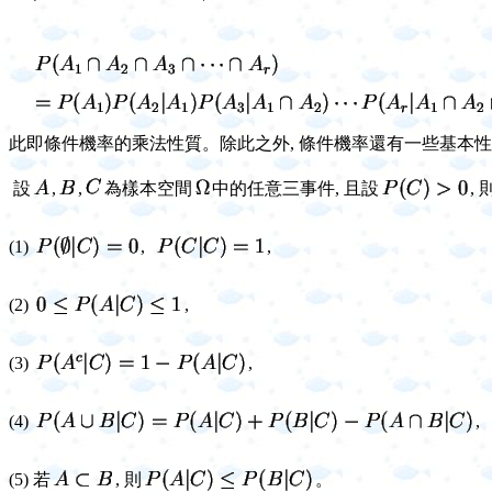
此即條件機率的乘法性質。除此之外, 條件機率還有一些基本性質
設
,
,
為樣本空間
中的任意三事件, 且設
, 
(1)
,
,
(2)
,
(3)
,
(4)
,
(5) 若
, 則
。