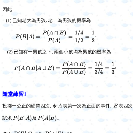
因此
(1)
已知老大為男孩, 老二為男孩的機率為
。
(2)
已知有一男孩之下,
兩個小孩均為男孩的機率為
。
隨堂練習1
投擲一公正的硬幣四次, 令
表第一次為正面的事件,
表四次
試求
及
。