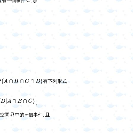
 還有一個事件
,那
。
有下列形式
。
空間
中的
個事件, 且