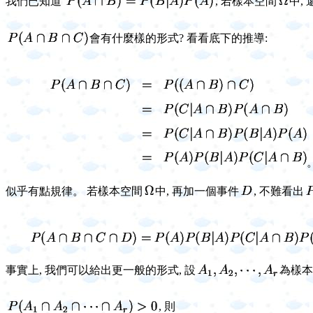
我們已知道
, 若樣本空間
中,
會有什麼樣的形式? 看看底下的推導:
似乎有點規律。 若樣本空間
中, 再加一個事件
, 不難看出
事實上, 我們可以給出更一般的形式, 設
為樣本
,
則