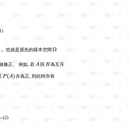
1)
。也就是原先的樣本空間
做修正。 例如, 若
與
為互斥
若
亦為正, 則此時亦有
---(2)