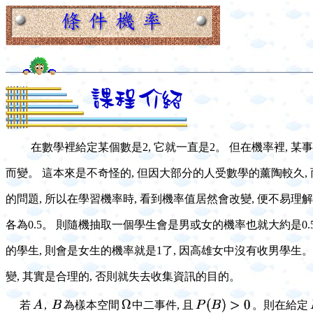
在數學裡給定某個數是2, 它就一直是2。 但在機率裡, 
而變。 這本來是不奇怪的, 但因大部分的人受數學的薰陶較久,
的問題, 所以在學習機率時, 看到機率值居然會改變, 便不易理
各為0.5。 則隨機抽取一個學生會是男或女的機率也就大約是0
的學生, 則會是女生的機率就是1了, 因高雄女中沒有收男學生。
變, 其實是合理的, 否則就失去收集資訊的目的。
若
,
為樣本空間
中二事件, 且
。則在給定