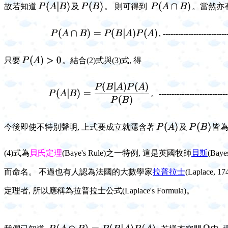
故若知道
及
。 則可得到
。當然亦
, -----------------------
只要
。結合(2)式與(3)式, 得
。---------------------------
今後即使不特別聲明, 上式要成立就隱含著
及
皆
(4)式為
貝氏定理
(Baye's Rule)
之一特例, 這是英國牧師
貝斯
(Baye
而命名。 不過也有人認為法國的大數學家
拉普拉士
(Laplace,
17
定理者, 所以應稱為拉普拉士公式
(Laplace's Formula)
。