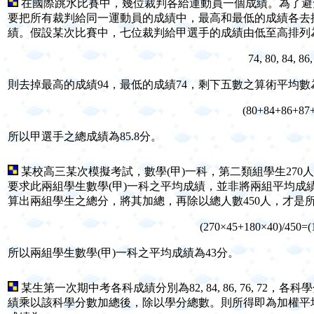
在國際跳水比賽中，幾位裁判各給運動員一個成績。為了避
要把所有裁判給同一運動員的成績中，最高和最低的成績各去
績。假設某次比賽中，七位裁判給甲選手的成績由低至高排列
74, 80, 84, 86
則去掉最高的成績94，最低的成績74，剩下五數之算術平均數
(80+84+86+87
所以甲選手之總成績為85.8分。
某校高三某次模擬考試，數學(甲)一科，第二類組學生270人
要求此兩組學生數學(甲)一科之平均成績，並非將兩組平均成
算出兩組學生之總分，將其加總，再除以總人數450人，才是
(270×45+180×40)/450=
所以兩組學生數學(甲)一科之平均成績為43分。
某生第一次期中考各科成績分別為82, 84, 86, 76, 72，各科
績乘以該科學分數加總後，除以學分總數。則所得即為加權平