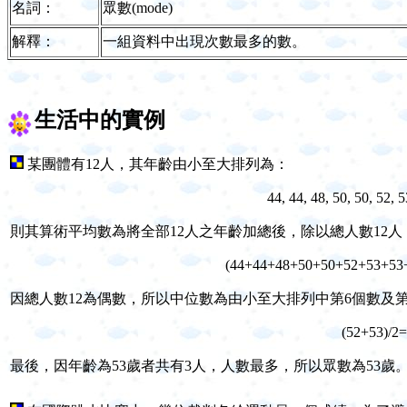
名詞：
眾數(mode)
解釋：
一組資料中出現次數最多的數。
生活中的實例
某團體有12人，其年齡由小至大排列為：
44, 44, 48, 50, 50, 52, 
則其算術平均數為將全部12人之年齡加總後，除以總人數12人
(44+44+48+50+50+52+53+53
因總人數12為偶數，所以中位數為由小至大排列中第6個數及
(52+53)/
最後，因年齡為53歲者共有3人，人數最多，所以眾數為53歲