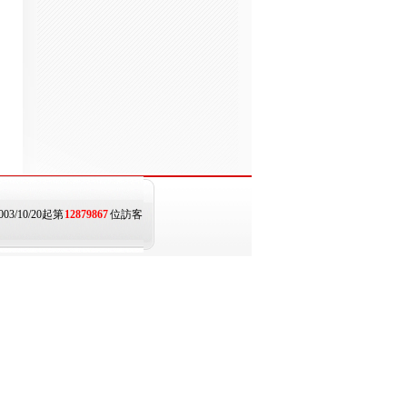
003/10/20起第
12879867
位訪客