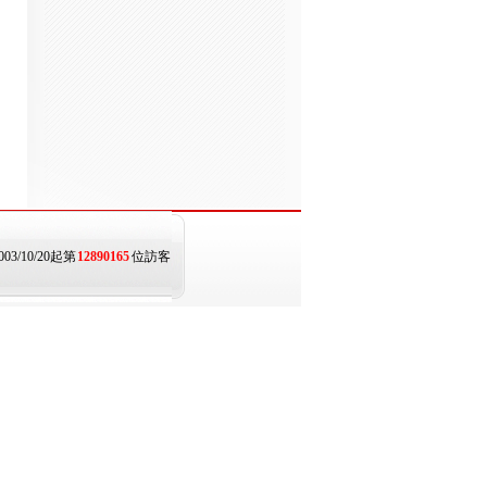
003/10/20起第
12890165
位訪客