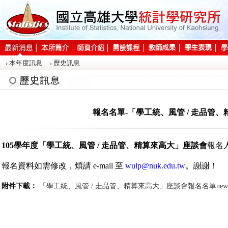
:::
本年度訊息
歷史訊息
:::
報名名單-「學工統、風管 / 走品管
105學年度「
學工統、風管 /
走品
管、精算
來高大」座談會
報名
報名資料如需修改，煩請 e-mail 至
wulp@nuk.edu.tw
。謝謝！
附件下載：
「學工統、風管 / 走品管、精算來高大」座談會報名名單new