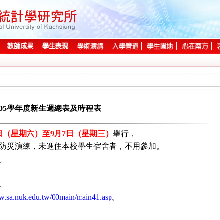
105學年度新生週總表及時程表
3日（星期六）至9月7日（星期三）
舉行
，
防災演練，未進住本校學生宿舍者，不用參加。
。
。
ww.sa.nuk.edu.tw/00main/main41.asp
。