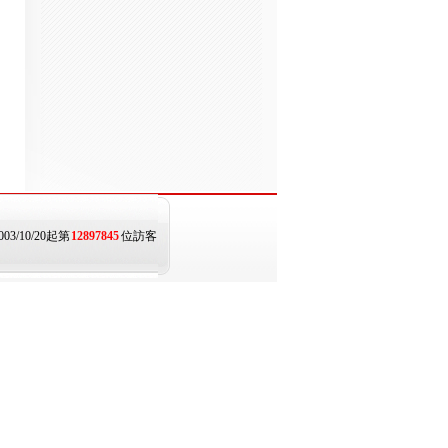
003/10/20起第
12897845
位訪客