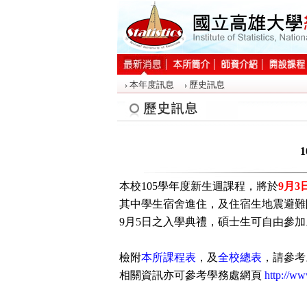
:::
本年度訊息
歷史訊息
:::
本校105學年度新生週課程，將於
9月
其中學生宿舍進住，及住宿生地震避難
9月5日之入學典禮，碩士生可自由參加
檢附
本所課程表
，及
全校總表
，請參考
相關資訊亦可參考學務處網頁
http://w