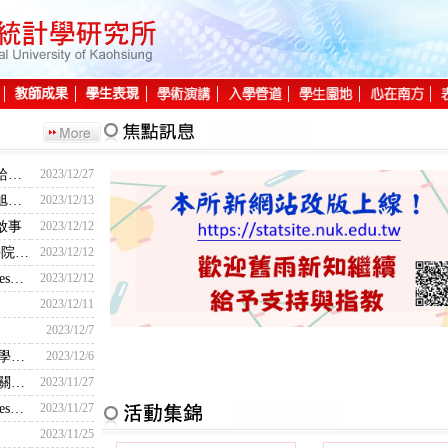
本所新網站改版上線！ 歡迎舊雨新知繼續給予支持及指教!
2023/12/27
賀～本所李振愷、張果全、莊佑捷、陳昶旭等四位同學取得經濟部「巨量資料分析師-初級能力鑑定」證書
2023/12/13
啟事
2023/12/12
賀～本所李振愷同學榮獲【112學年度理學院專題製作成果展競賽】數學統計組-優等獎
2023/12/12
賀～本所張雅慧同學通過Society of Actuaries精算師考試
2023/12/12
2023/12/11
2023/12/7
112年度理學院專題展競賽--流程表及【數學統計組】報告順序
2023/12/6
112學年度書報討論成果展示(口頭報告)相關事宜
2023/11/27
賀～本所紀宗原同學通過Society of Actuaries精算師考試
2023/11/27
2023/11/25