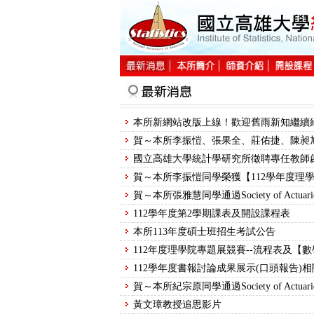
:::
:::
國立高雄大學統計學研究所徵聘專任教師
112學年度第2學期課表及開設課程表
本所113年度碩士班招生考試公告
黃文璋教授追思影片