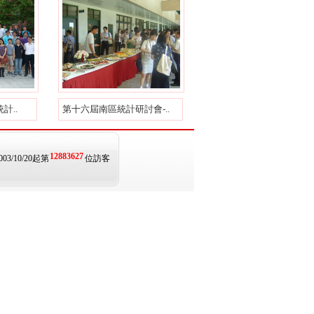
計..
第十六屆南區統計研討會-..
12883627
003/10/20起第
位訪客