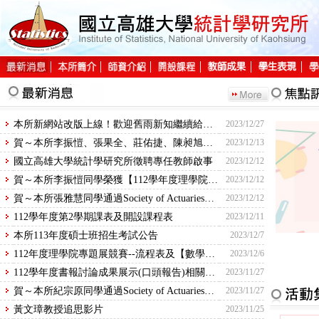
:::
:::
本所新網站改版上線！ 歡迎舊雨新知繼續給予支持及指教!
2023/12/27
賀～本所李振愷、張果全、莊佑捷、陳昶旭等四位同學取得經濟部「巨量資料分析師-初級能力鑑定」證書
2023/12/13
國立高雄大學統計學研究所徵聘專任教師啟事
2023/12/12
賀～本所李振愷同學榮獲【112學年度理學院專題製作成果展競賽】數學統計組-優等獎
2023/12/12
賀～本所張雅慧同學通過Society of Actuaries精算師考試
2023/12/12
112學年度第2學期課表及開設課程表
2023/12/11
本所113年度碩士班招生考試公告
2023/12/7
112年度理學院專題展競賽--流程表及【數學統計組】報告順序
2023/12/6
112學年度書報討論成果展示(口頭報告)相關事宜
2023/11/27
賀～本所紀宗原同學通過Society of Actuaries精算師考試
2023/11/27
黃文璋教授追思影片
2023/11/25